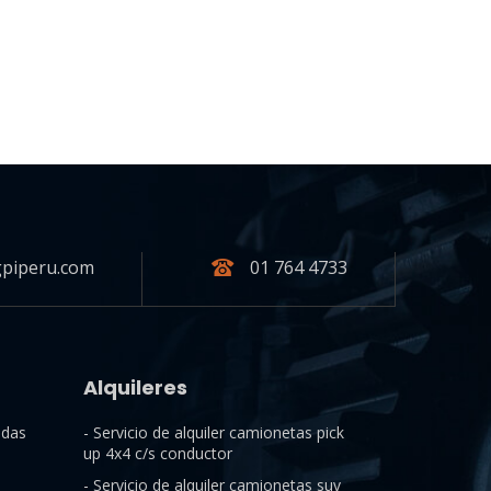
piperu.com
01 764 4733
Alquileres
ndas
- Servicio de alquiler camionetas pick
up 4x4 c/s conductor
a
- Servicio de alquiler camionetas suv