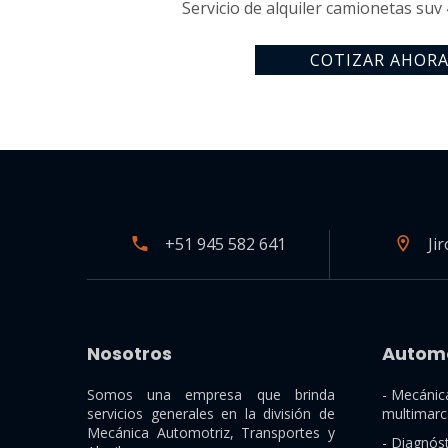
Servicio de alquiler camionetas suv
COTIZAR AHOR
+51 945 582 641
Ji
Nosotros
Automo
Somos una empresa que brinda
- Mecánic
servicios generales en la división de
multimarc
Mecánica Automotriz, Transportes y
- Diagnós