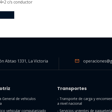
 4×2 c/s conductor
A
rón Abtao 1331, La Victoria
operaciones@g
triz
Transportes
a General de vehiculos
- Transporte de carga y encomie
a
a nivel nacional
tico vehicular computarizado
- Servicios urgentes de paqueterí