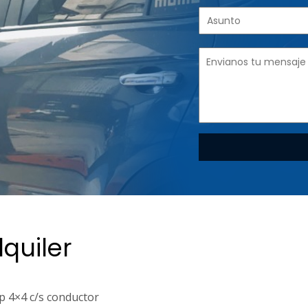
lquiler
up 4×4 c/s conductor