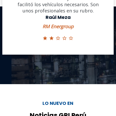
 Son
facilitó los vehículos necesarios. Son
fac
o.
unos profesionales en su rubro.
u
Raúl Meza
RM Energroup
LO NUEVO EN
Noticias GPI Perú