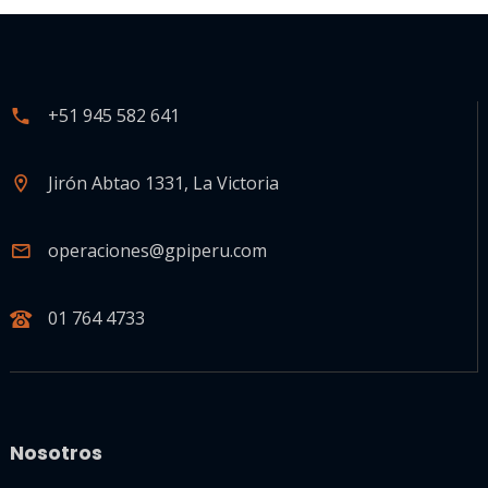
+51 945 582 641
Jirón Abtao 1331, La Victoria
operaciones@gpiperu.com
01 764 4733
Nosotros