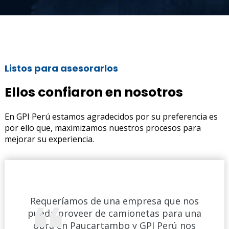
Listos para asesorarlos
Ellos confiaron en nosotros
En GPI Perú estamos agradecidos por su preferencia es
por ello que, maximizamos nuestros procesos para
mejorar su experiencia.
e nos
Requeríamos de una empresa que nos
Requ
a una
pueda proveer de camionetas para una
pued
 nos
obra en Paucartambo y GPI Perú nos
obr